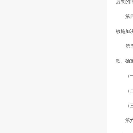
后果的
第四条
够施加
第五条
款。确
（一）
（二）
（三）
第六条