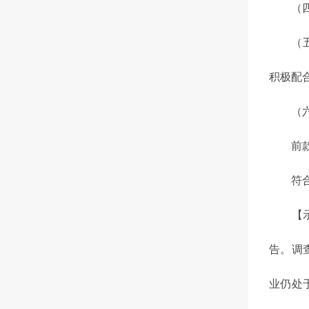
（四）
（五）
积极配
（六）
前款规
符合上
【示例
告。调
业仍处