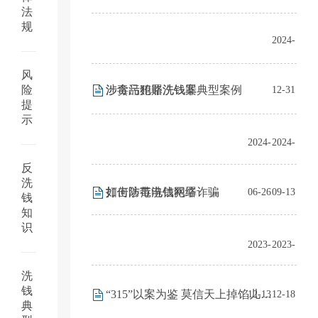
法
规
2024-
风
险
涉贪污贿赂洗钱罪典型案例
涉毒品犯罪洗钱案
12-31
提
示
2024-
2024-
反
洗
如何防范电信网络诈骗
打击涉毒洗钱犯罪
06-26
09-13
钱
知
识
2023-
2023-
洗
钱
“315”以案为鉴 莫信天上掉馅儿饼，网络诈骗花样多!
12-13
12-18
典