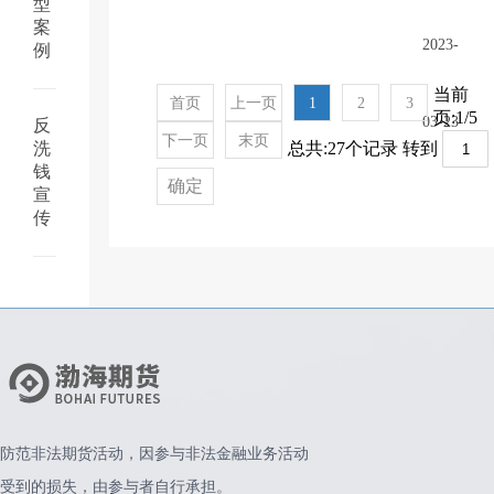
型
案
2023-
例
当前
首页
上一页
1
2
3
页:1/5
03-23
反
下一页
末页
总共:27个记录 转到
洗
钱
确定
宣
传
防范非法期货活动，因参与非法金融业务活动
受到的损失，由参与者自行承担。