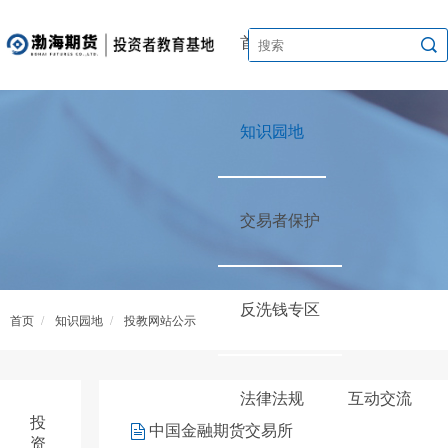
首页
渤海讲堂
知识园地
交易者保护
反洗钱专区
首页
/
知识园地
/
投教网站公示
法律法规
互动交流
投
中国金融期货交易所
资