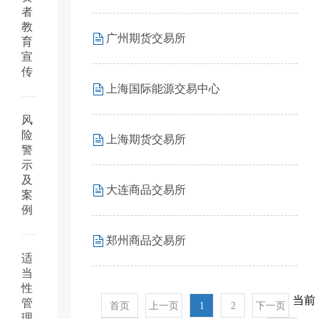
者
教
广州期货交易所
育
宣
传
上海国际能源交易中心
风
险
上海期货交易所
警
示
及
大连商品交易所
案
例
郑州商品交易所
适
当
性
当前
管
首页
上一页
1
2
下一页
理