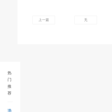
上一篇
无
热
门
推
荐
渤