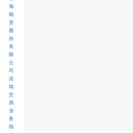
海
期
货
股
份
有
限
公
司
连
续
交
易
业
务
指