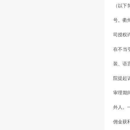
（以下
号。衢
司授权
在不当
装、语
院提起
审理期
外人。
佣金获