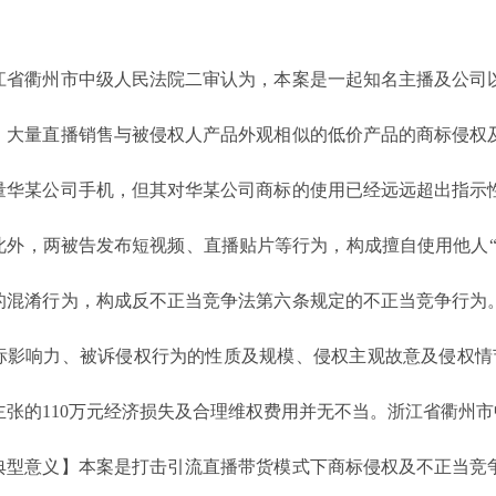
衢州市中级人民法院二审认为，本案是一起知名主播及公司以
、大量直播销售与被侵权人产品外观相似的低价产品的商标侵权
量华某公司手机，但其对华某公司商标的使用已经远远超出指示
此外，两被告发布短视频、直播贴片等行为，构成擅自使用他人“
的混淆行为，构成反不正当竞争法第六条规定的不正当竞争行为
标影响力、被诉侵权行为的性质及规模、侵权主观故意及侵权情
主张的110万元经济损失及合理维权费用并无不当。浙江省衢州
意义】本案是打击引流直播带货模式下商标侵权及不正当竞争