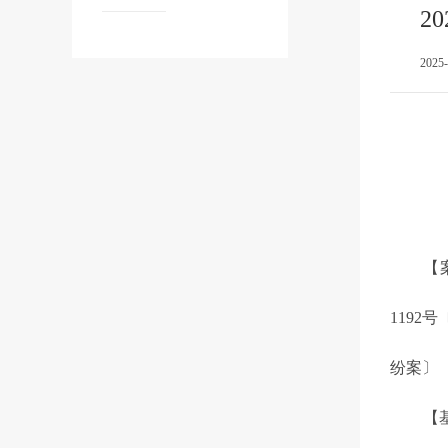
2
2025
【案号
119
纷案〕
【基本