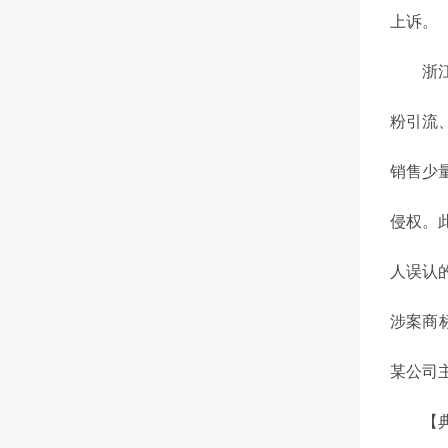
上诉。
浙江省
粉引流
销售少
侵权。
人误认
涉案商
某公司
【典型