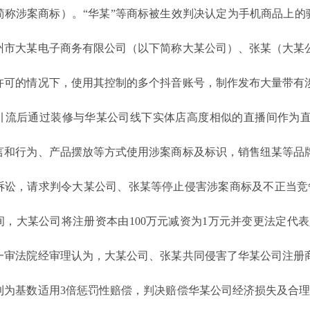
简称涉案商标）。“华某”等商标被生效判决认定为手机商品上的驰
州市大某电子商务有限公司（以下简称大某公司）、张某（大某
许可的情况下，使用其控制的多个抖音账号，制作发布大量带有
引流后通过装修与华某公司线下实体店高度相似的直播间作为
言和行为、产品摆放等方式使用涉案商标及标识，销售纽某等品
诉讼，请求判令大某公司、张某等停止侵害涉案商标及不正当竞争
间，大某公司将注册资本由100万元减资为1万元并变更法定代表
一审法院经审理认为，大某公司、张某共同侵害了华某公司注册
利为基数适用3倍惩罚性赔偿，判决赔偿华某公司经济损失及合理